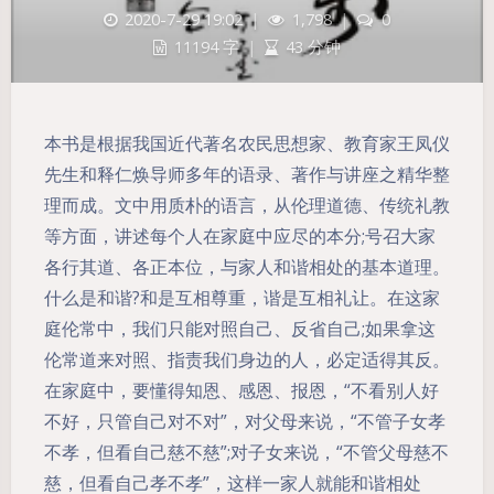
2020-7-29 19:02
|
1,798
|
0
11194 字
|
43 分钟
本书是根据我国近代著名农民思想家、教育家王凤仪
先生和释仁焕导师多年的语录、著作与讲座之精华整
理而成。文中用质朴的语言，从伦理道德、传统礼教
等方面，讲述每个人在家庭中应尽的本分;号召大家
各行其道、各正本位，与家人和谐相处的基本道理。
什么是和谐?和是互相尊重，谐是互相礼让。在这家
庭伦常中，我们只能对照自己、反省自己;如果拿这
伦常道来对照、指责我们身边的人，必定适得其反。
夜间模式
在家庭中，要懂得知恩、感恩、报恩，“不看别人好
不好，只管自己对不对”，对父母来说，“不管子女孝
Sans Serif
Serif
不孝，但看自己慈不慈”;对子女来说，“不管父母慈不
慈，但看自己孝不孝”，这样一家人就能和谐相处
浅阴影
深阴影