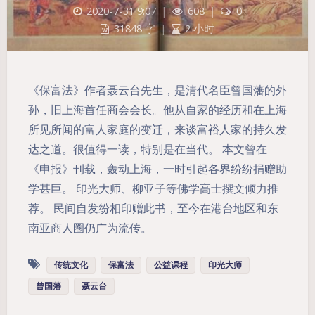
2020-7-31 9:07
|
608
|
0
31848 字
|
2 小时
《保富法》作者聂云台先生，是清代名臣曾国藩的外
孙，旧上海首任商会会长。他从自家的经历和在上海
所见所闻的富人家庭的变迁，来谈富裕人家的持久发
达之道。很值得一读，特别是在当代。 本文曾在
夜间模式
《申报》刊载，轰动上海，一时引起各界纷纷捐赠助
学甚巨。 印光大师、柳亚子等佛学高士撰文倾力推
Sans Serif
Serif
荐。 民间自发纷相印赠此书，至今在港台地区和东
南亚商人圈仍广为流传。
浅阴影
深阴影
传统文化
保富法
公益课程
印光大师
关闭
日落
暗化
灰度
曾国藩
聂云台