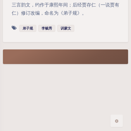
三言韵文，约作于康熙年间；后经贾存仁（一说贾有
仁）修订改编，命名为《弟子规》。
弟子规
李毓秀
训蒙文
夜间模式
Sans Serif
Serif
浅阴影
深阴影
关闭
日落
暗化
灰度