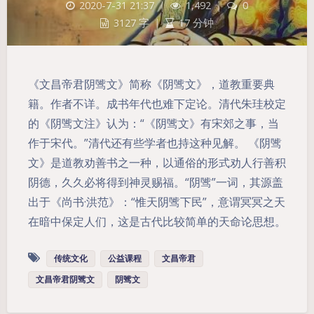
2020-7-31 21:37
|
1,492
|
0
3127 字
|
17 分钟
《文昌帝君阴骘文》简称《阴骘文》，道教重要典
籍。作者不详。成书年代也难下定论。清代朱珪校定
的《阴骘文注》认为：“《阴骘文》有宋郊之事，当
作于宋代。”清代还有些学者也持这种见解。 《阴骘
文》是道教劝善书之一种，以通俗的形式劝人行善积
夜间模式
阴德，久久必将得到神灵赐福。“阴骘”一词，其源盖
出于《尚书·洪范》：“惟天阴骘下民”，意谓冥冥之天
Sans Serif
Serif
在暗中保定人们，这是古代比较简单的天命论思想。
浅阴影
深阴影
传统文化
公益课程
文昌帝君
关闭
日落
暗化
灰度
文昌帝君阴骘文
阴骘文